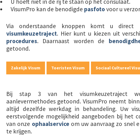
U hoeft niet in de rij te staan op het consulaat.
VisumPro kan de benodigde
pasfoto
voor u verzo
Via onderstaande knoppen komt u direct 
visumkeuzetraject
. Hier kunt u kiezen uit versc
procedures
. Daarnaast worden de
benodigdh
getoond.
Zakelijk Visum
Toeristen Visum
Sociaal Cultureel Vis
Bij stap 3 van het visumkeuzetraject w
aanlevermethodes getoond. VisumPro neemt bin
altijd dezelfde werkdag in behandeling. Uw v
eerstvolgende mogelijkheid aangeboden bij het c
van onze
ophaalservice
om uw aanvraag zo snel en 
te krijgen.