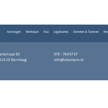
Aanvragen
Werkwijze
Visa
Legalisaties
Diensten & Tarieven
Ni
arkstraat 83
070 - 764 07 07
514 JG Den Haag
info@visumpro.nl